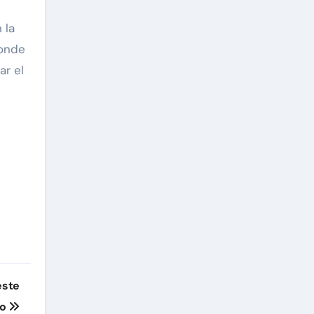
 la
donde
ar el
este
yo