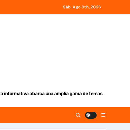
Servicios Eléctricos
Sáb. Ago 8th, 2026
e Roma a retirar las restricciones
y Tobago
larga lluvia
iev
ación de aranceles
ura informativa abarca una amplia gama de temas
 seguridad