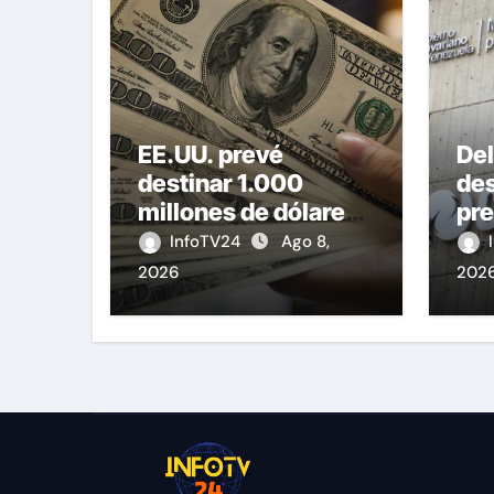
EE.UU. prevé
De
destinar 1.000
de
millones de dólares
pre
a Colombia para un
Co
InfoTV24
Ago 8,
paquete de
vic
2026
202
seguridad
Ser