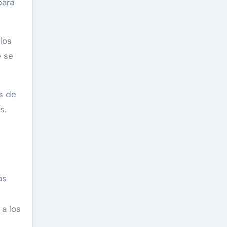
para
los
e se
s de
s.
as
 a los