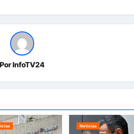
Por
InfoTV24
icias
Noticias