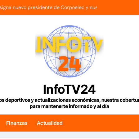
igna nuevo presidente de Corpoelec y nuevo viceministro de 
esde hoy los controles fronterizos con Italia tras el rechazo d
 ninguna transición sino una ocupación a la fuerza
 Gas de Manatee de Compañía Nacional de Gas de Trinidad 
n 2 outs en la 9na y superan 3-2 a Bravos en 10 innings tras 
ue con armas de alta precisión contra la industria militar en K
os para viviendas tendrán una tasa de 5% y se analiza exoner
InfoTV24
 fin a la causa contra la exjuex Afiuni
os deportivos y actualizaciones económicas, nuestra cobert
para mantenerte informado y al día
lítico en Venezuela entre el gobierno y la oposición
nar 1.000 millones de dólares a Colombia para un paquete de
Finanzas
Actualidad