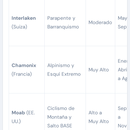
Interlaken
Parapente y
Mayo
Moderado
(Suiza)
Barranquismo
Sept
Ener
Chamonix
Alpinismo y
Muy Alto
Abril 
(Francia)
Esquí Extremo
a Ag
Ciclismo de
Sept
Moab
(EE.
Alto a
Montaña y
a
UU.)
Muy Alto
Salto BASE
Novi