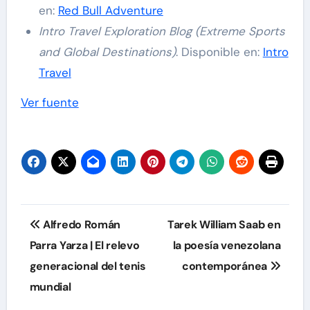
en:
Red Bull Adventure
Intro Travel Exploration Blog (Extreme Sports
and Global Destinations)
. Disponible en:
Intro
Travel
Navegación
Ver fuente
de
entradas
Navegación
Alfredo Román
Tarek William Saab en
de
Parra Yarza | El relevo
la poesía venezolana
generacional del tenis
contemporánea
entradas
mundial