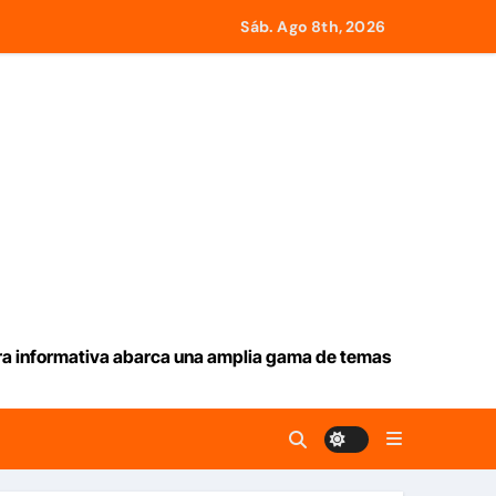
Sáb. Ago 8th, 2026
26-2030
on Juntas de Condominio
» para impulsar propuestas desde las comunidades
2.000 personas en una semana
ura informativa abarca una amplia gama de temas
erzas para ayudar a las familias de Venezuela