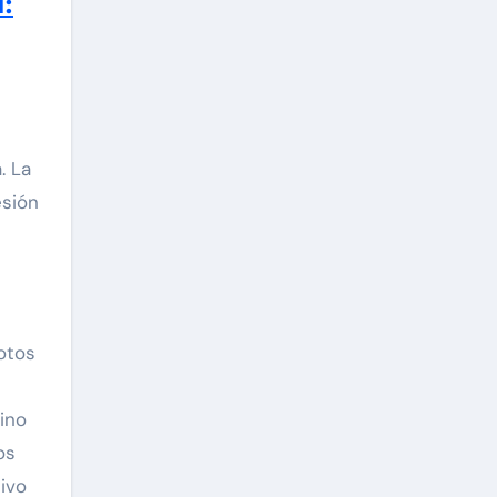
d:
. La
esión
otos
ino
os
tivo