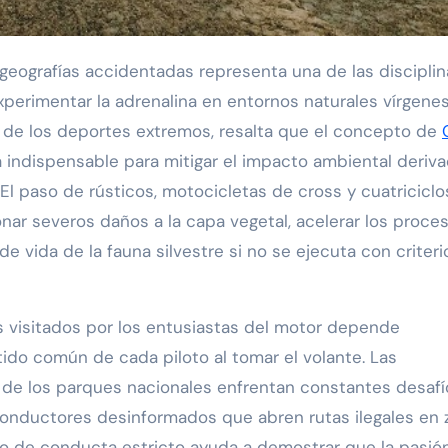
eografías accidentadas representa una de las disciplin
rimentar la adrenalina en entornos naturales vírgenes
 de los deportes extremos, resalta que el concepto de
 indispensable para mitigar el impacto ambiental deriv
El paso de rústicos, motocicletas de cross y cuatriciclo
r severos daños a la capa vegetal, acelerar los proce
de vida de la fauna silvestre si no se ejecuta con criter
s visitados por los entusiastas del motor depende
tido común de cada piloto al tomar el volante. Las
de los parques nacionales enfrentan constantes desafí
onductores desinformados que abren rutas ilegales en 
igo de conducta estricto ayuda a demostrar que la pasió