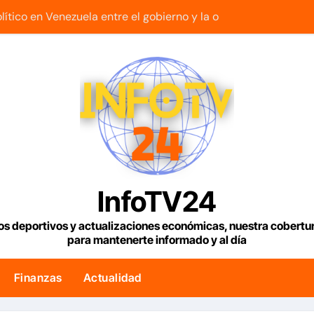
lítico en Venezuela entre el gobierno y la oposición
riella jura como presidente de Colombia para el periodo 20
lar en Venezuela con fecha valor lunes 10 de agosto de 2026
z lanza Plan Crediticio con Subsidio Directo en encuentro c
les y locales activan el encuentro «Repensando a Venezuela
s sube un 1,15%, con la vista puesta en el estrecho de Ormuz
espide de la presidencia desde la Casa de Nariño
InfoTV24
ce que plan habitacional por sismos ha beneficiado a unas 
os deportivos y actualizaciones económicas, nuestra cobert
para mantenerte informado y al día
untarios y los futbolistas del Caracas Fútbol Club juntaron fu
 fin a la causa contra la exjuex Afiuni
Finanzas
Actualidad