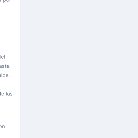
del
asta
lce.
de las
on