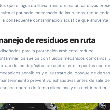
s que el agua de lluvia transformará en cárcavas erosi
evita el patinado innecesario de las ruedas, reduciendo 
 la consecuente contaminación acústica que ahuyenta a
manejo de residuos en ruta
s diseñados para la protección ambiental reduce
ontaminar los suelos con fluidos mecánicos corrosivos. 
ruptura de los depósitos de aceite ante impactos con ro
mecánicos sensibles y el sustrato del bosque de derra
e mantenimiento preventivo exhaustivas antes de salir de
escape operen de forma silenciosa y sin emitir partícul