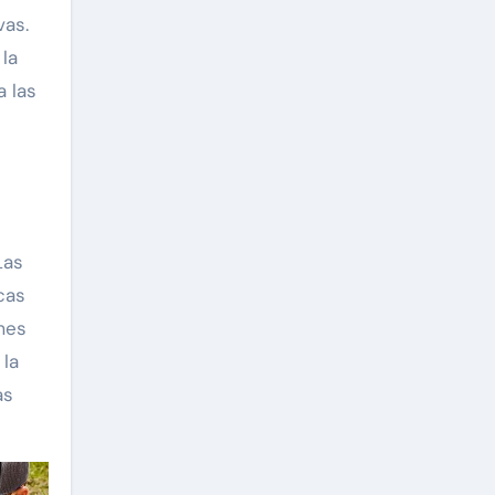
vas.
la
 las
Las
cas
mes
 la
as