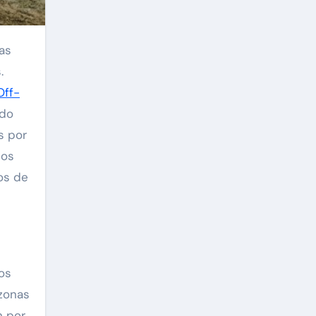
as
.
Off-
ado
s por
sos
ios de
os
zonas
n por