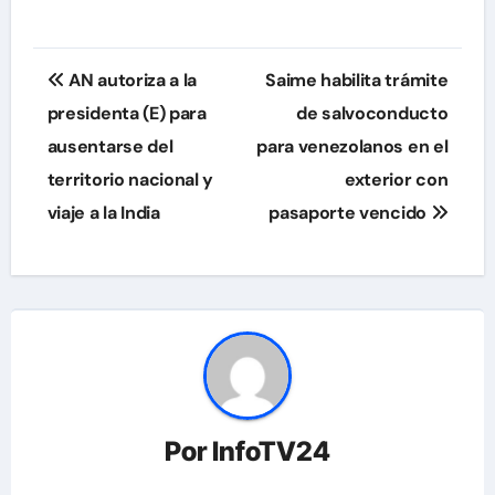
Navegación
AN autoriza a la
Saime habilita trámite
de
presidenta (E) para
de salvoconducto
ausentarse del
para venezolanos en el
entradas
territorio nacional y
exterior con
viaje a la India
pasaporte vencido
Por
InfoTV24