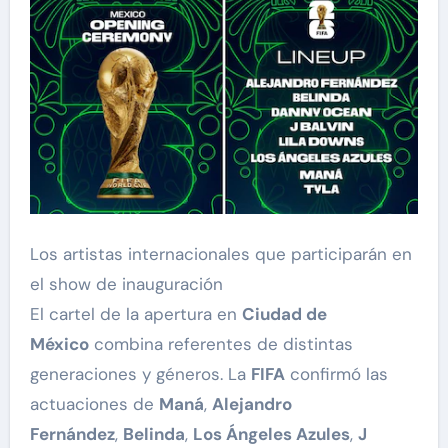
Los artistas internacionales que participarán en
el show de inauguración
El cartel de la apertura en
Ciudad de
México
combina referentes de distintas
generaciones y géneros. La
FIFA
confirmó las
actuaciones de
Maná
,
Alejandro
Fernández
,
Belinda
,
Los Ángeles Azules
,
J