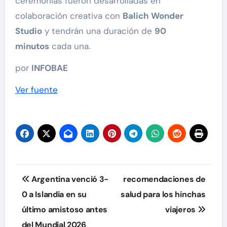
ceremonias fueron desarrolladas en
colaboración creativa con
Balich Wonder
Studio
y tendrán una duración de
90
minutos
cada una.
por
INFOBAE
Ver fuente
Navegación
Argentina venció 3-
recomendaciones de
de
0 a Islandia en su
salud para los hinchas
último amistoso antes
viajeros
entradas
del Mundial 2026