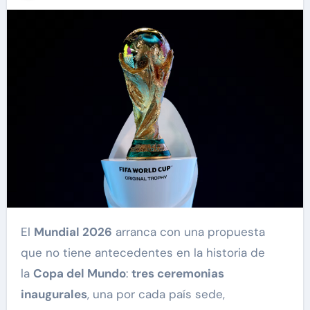
El
Mundial 2026
arranca con una propuesta
que no tiene antecedentes en la historia de
la
Copa del Mundo
:
tres ceremonias
inaugurales
, una por cada país sede,