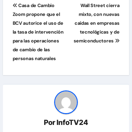
Navegación
Casa de Cambio
Wall Street cierra
de
Zoom propone que el
mixto, con nuevas
BCV autorice el uso de
caídas en empresas
entradas
la tasa de intervención
tecnológicas y de
para las operaciones
semiconductores
de cambio de las
personas naturales
Por
InfoTV24