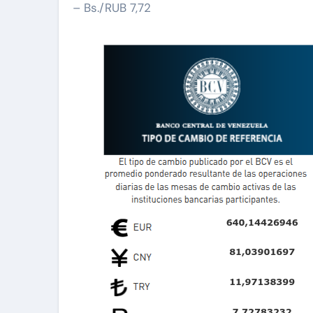
– Bs./RUB 7,72