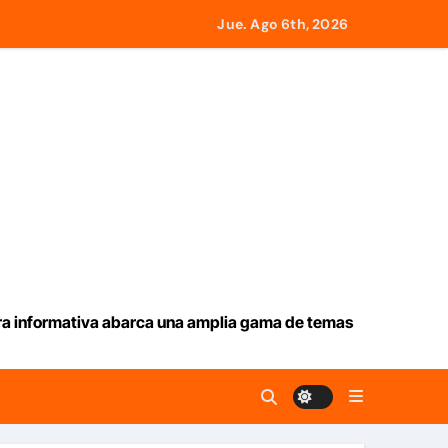
Jue. Ago 6th, 2026
ia en La Guaira
remotos del 24J
ueva ruta en Ormuz
aracas
tas consecutivas
ura informativa abarca una amplia gama de temas
emotos