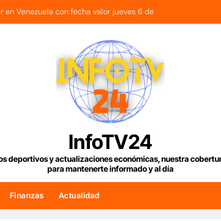
lar en Venezuela con fecha valor jueves 6 de agosto de 2026
mentos rehabilitados para familias del urbanismo Ana Victor
y regional nos respaldaron desde el primer momento tras ter
retrocede 0,73% tras acuerdo entre Irán y Omán sobre una n
sión al crecer un 0,8% en el segundo trimestre
2 viviendas rehabilitadas en la parroquia Santa Rosalía de C
abrir el estrecho de Ormuz podría concretarse esta semana
InfoTV24
 si su cuenta en el Saime es suspendida por faltar a tres ci
os deportivos y actualizaciones económicas, nuestra cobert
para mantenerte informado y al día
 24,9 toneladas de café verde rumbo a Italia
uncia reparación de 13.000 viviendas afectadas por los terr
Finanzas
Actualidad