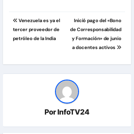
Navegación
Venezuela es ya el
Inició pago del «Bono
de
tercer proveedor de
de Corresponsabilidad
petróleo de la India
y Formación» de junio
entradas
a docentes activos
Por
InfoTV24