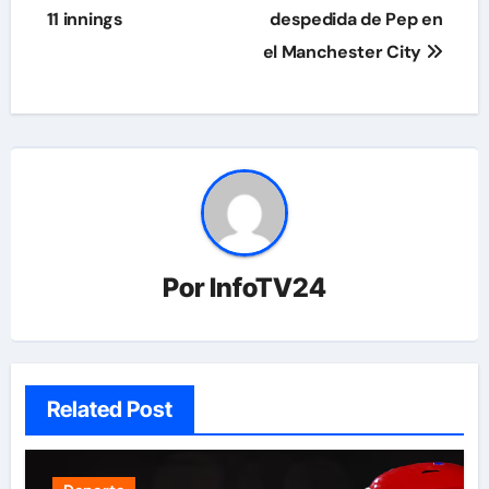
11 innings
despedida de Pep en
entradas
el Manchester City
Por
InfoTV24
Related Post