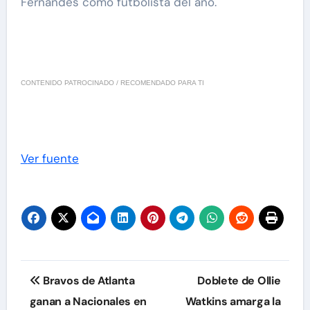
Fernandes como futbolista del año.
CONTENIDO PATROCINADO / RECOMENDADO PARA TI
Ver fuente
Navegación
Bravos de Atlanta
Doblete de Ollie
de
ganan a Nacionales en
Watkins amarga la