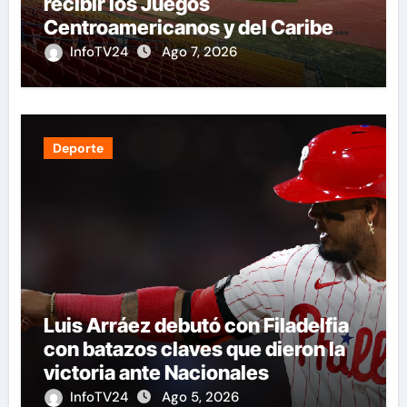
recibir los Juegos
Centroamericanos y del Caribe
tras mas de 70 años
InfoTV24
Ago 7, 2026
Deporte
Luis Arráez debutó con Filadelfia
con batazos claves que dieron la
victoria ante Nacionales
InfoTV24
Ago 5, 2026