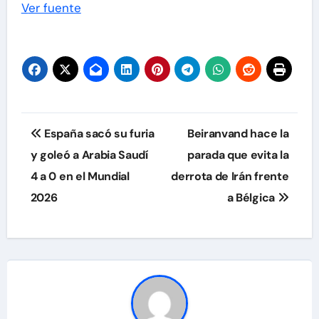
Ver fuente
Navegación
España sacó su furia
Beiranvand hace la
de
y goleó a Arabia Saudí
parada que evita la
4 a 0 en el Mundial
derrota de Irán frente
entradas
2026
a Bélgica