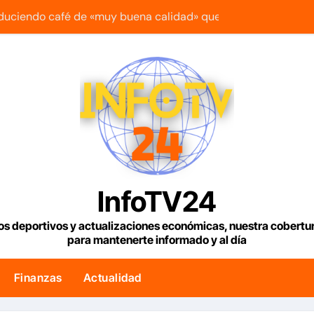
duciendo café de «muy buena calidad» que está siendo expor
s Condiciones Meteorológicas para las próximas 24 horas, d
 edificios que no han sido atendidos
uetía reanuda sus operaciones de carga con primer vuelo 
maestra con cáncer que creó una escuelita para niños damnif
e tenemos es la reinstitucionalización
usó su influencia para acelerar las elecciones en Venezuela
InfoTV24
a la bienvenida’ a opositores que llegaron al país para diálog
os deportivos y actualizaciones económicas, nuestra cobert
para mantenerte informado y al día
 bono para familias afectadas por los terremotos: Conoce e
s agrónomos insta a la banca a financiar la agricultura famili
Finanzas
Actualidad