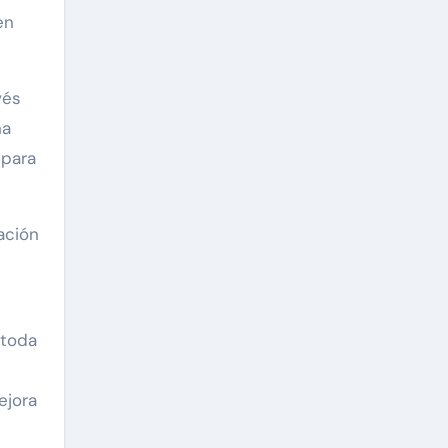
vés
na
 para
ación
 toda
ejora