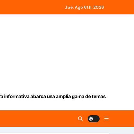
tado a 21 países
Jue. Ago 6th, 2026
e este jueves 6 de agosto 2026
desde Panamá
icados en La Guaira
o con el gobierno
ura informativa abarca una amplia gama de temas
l monto
ar