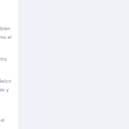
mbién
mo el
tro
ásico
as y
el