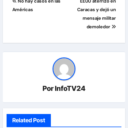
No hay casos en las
EEUU aterrizó en
de
Américas
Caracas y dejó un
mensaje militar
entradas
demoledor
Por
InfoTV24
Related Post