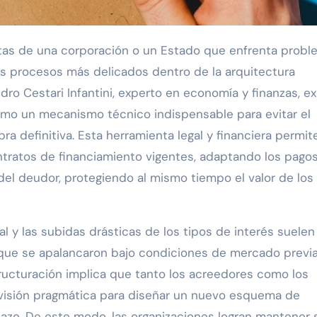
entas de una corporación o un Estado que enfrenta prob
s procesos más delicados dentro de la arquitectura
o Cestari Infantini, experto en economía y finanzas, ex
mo un mecanismo técnico indispensable para evitar el
ra definitiva. Esta herramienta legal y financiera permit
ontratos de financiamiento vigentes, adaptando los pagos
del deudor, protegiendo al mismo tiempo el valor de los
l y las subidas drásticas de los tipos de interés suelen
 que se apalancaron bajo condiciones de mercado previ
ucturación implica que tanto los acreedores como los
 visión pragmática para diseñar un nuevo esquema de
lazo. De este modo, las organizaciones logran mantener 