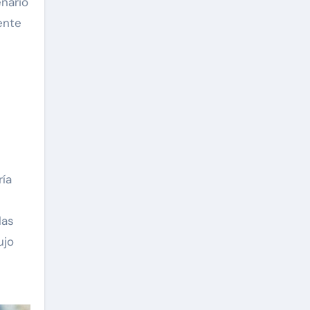
nario
ente
ría
las
ujo