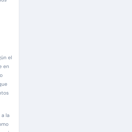
gún el
e en
no
nque
ntos
a la
como