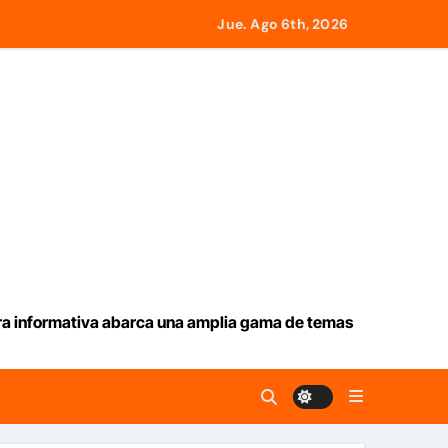
desde Panamá
Jue. Ago 6th, 2026
icados en La Guaira
o con el gobierno
l monto
emotos
ura informativa abarca una amplia gama de temas
ia en La Guaira