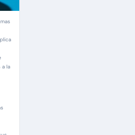
lemas
plica
e
 a la
as
sus