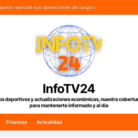
uetía reanuda sus operaciones de carga con primer vuelo 
maestra con cáncer que creó una escuelita para niños damnif
e tenemos es la reinstitucionalización
usó su influencia para acelerar las elecciones en Venezuela
a la bienvenida’ a opositores que llegaron al país para diálog
 bono para familias afectadas por los terremotos: Conoce e
uncia reparación de 13.000 viviendas afectadas por los terr
InfoTV24
lar en Venezuela con fecha valor jueves 6 de agosto de 2026
os deportivos y actualizaciones económicas, nuestra cobert
para mantenerte informado y al día
mentos rehabilitados para familias del urbanismo Ana Victor
 edificios que no han sido atendidos
Finanzas
Actualidad