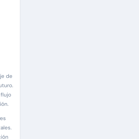
je de
uturo.
flujo
ión.
yes
ales.
ción