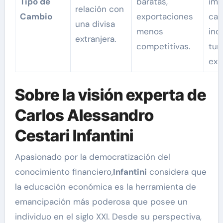
Tipo de
baratas,
imp
relación con
Cambio
exportaciones
car
una divisa
menos
inc
extranjera.
competitivas.
tur
exp
Sobre la visión experta de
Carlos Alessandro
Cestari Infantini
Apasionado por la democratización del
conocimiento financiero,
Infantini
considera que
la educación económica es la herramienta de
emancipación más poderosa que posee un
individuo en el siglo XXI. Desde su perspectiva,