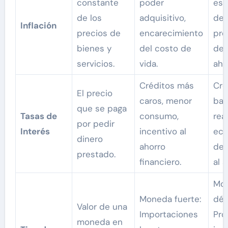
constante
poder
est
de los
adquisitivo,
de 
Inflación
precios de
encarecimiento
pre
bienes y
del costo de
del
servicios.
vida.
aho
Créditos más
Cré
El precio
caros, menor
bar
que se paga
Tasas de
consumo,
rea
por pedir
Interés
incentivo al
eco
dinero
ahorro
des
prestado.
financiero.
al a
Mo
Moneda fuerte:
débi
Valor de una
Importaciones
Pro
moneda en