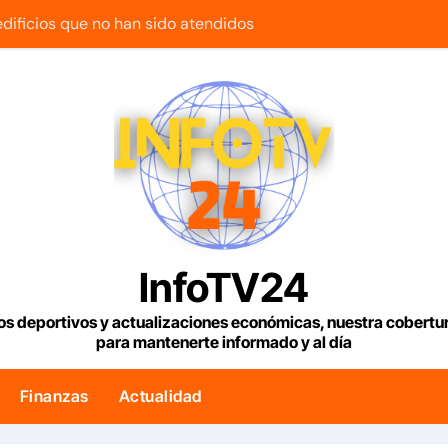
 edificios que no han sido atendidos
uetía reanuda sus operaciones de carga con primer vuelo 
maestra con cáncer que creó una escuelita para niños damnif
e tenemos es la reinstitucionalización
usó su influencia para acelerar las elecciones en Venezuela
a la bienvenida’ a opositores que llegaron al país para diálog
 bono para familias afectadas por los terremotos: Conoce e
InfoTV24
uncia reparación de 13.000 viviendas afectadas por los terr
os deportivos y actualizaciones económicas, nuestra cobert
para mantenerte informado y al día
lar en Venezuela con fecha valor jueves 6 de agosto de 2026
s Condiciones Meteorológicas para las próximas 24 horas, d
Finanzas
Actualidad