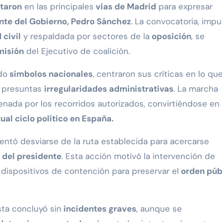
staron
en las principales
vías de Madrid
para expresar
nte del Gobierno, Pedro Sánchez
. La convocatoria, imp
 civil
y respaldada por sectores de la
oposición
, se
misión
del Ejecutivo de coalición.
do
símbolos nacionales
, centraron sus críticas en lo qu
 presuntas
irregularidades administrativas
. La marcha
enada por los recorridos autorizados, convirtiéndose en
ual ciclo político en España.
ntentó desviarse de la ruta establecida para acercarse
l del presidente
. Esta acción motivó la intervención de
 dispositivos de contención para preservar el
orden púb
sta concluyó sin
incidentes graves
, aunque se