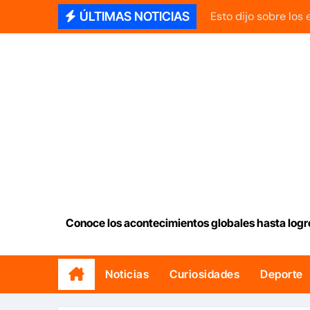
Saltar
ÚLTIMAS NOTICIAS
Esto dijo sobre los
al
Aeropuerto de Maiq
contenido
La historia de una 
El mayor desafío qu
Senador Rick Scott 
Diosdado Cabello ‘d
Comenzó entrega de
Delcy Rodríguez an
Conoce los acontecimientos globales hasta logr
Así se cotiza el dó
INAMEH presentó la
Noticias
Curiosidades
Deporte