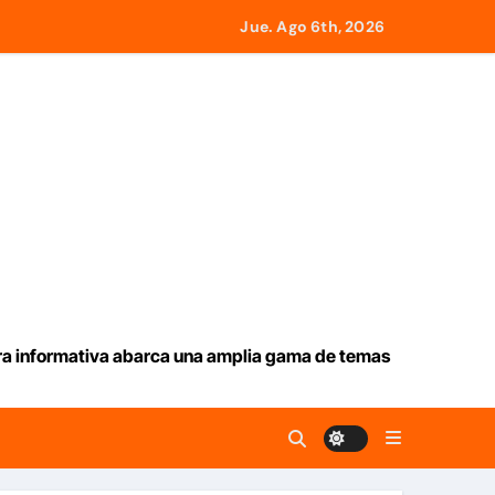
Jue. Ago 6th, 2026
desde Panamá
icados en La Guaira
o con el gobierno
l monto
emotos
ura informativa abarca una amplia gama de temas
e este jueves 6 de agosto 2026