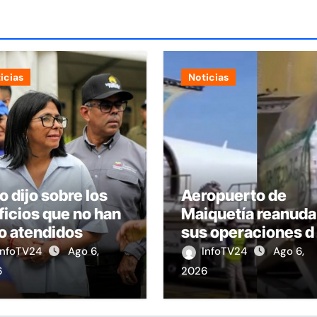
icias
Noticias
o dijo sobre los
Aeropuerto de
ficios que no han
Maiquetía reanuda
o atendidos
sus operaciones d
carga con primer
InfoTV24
Ago 6,
InfoTV24
Ago 6,
vuelo desde Pana
6
2026