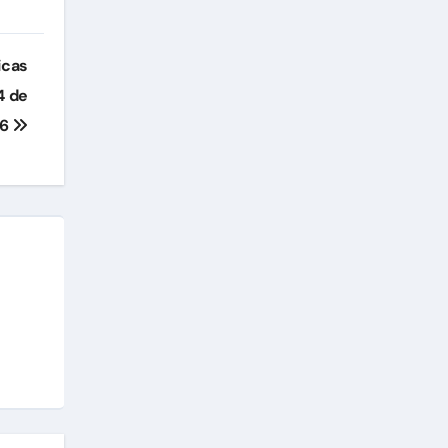
icas
4 de
26