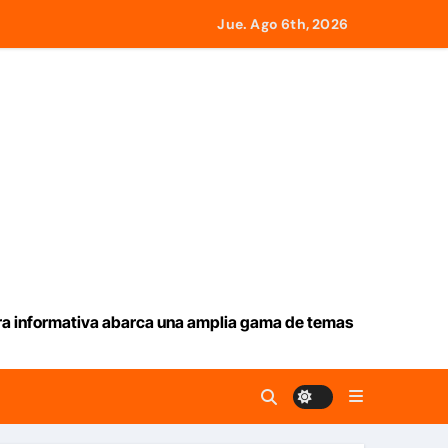
Jue. Ago 6th, 2026
ia en La Guaira
remotos del 24J
ueva ruta en Ormuz
aracas
tas consecutivas
ura informativa abarca una amplia gama de temas
emotos