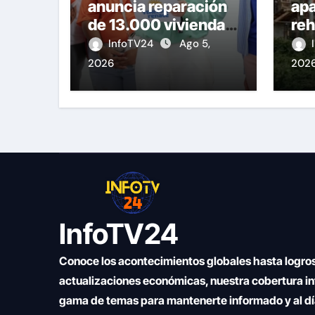
anuncia reparación
ap
de 13.000 viviendas
reh
afectadas por los
fam
InfoTV24
Ago 5,
terremotos
ur
2026
202
Vic
InfoTV24
Conoce los acontecimientos globales hasta logros
actualizaciones económicas, nuestra cobertura i
gama de temas para mantenerte informado y al d