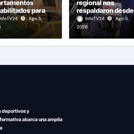
artamentos
regional nos
abilitados para
respaldaron desde
ilias del
primer momento
InfoTV24
Ago 5,
InfoTV24
Ago 5,
banismo Ana
tras terremotos de
6
2026
toria en La Guaira
24J
 deportivos y
nformativa abarca una amplia
ía