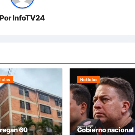
Por
InfoTV24
icias
Noticias
tregan 60
Gobierno nacional