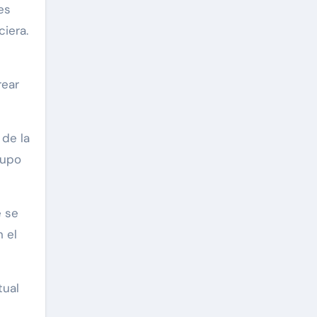
es
ciera.
rear
 de la
rupo
e se
n el
tual