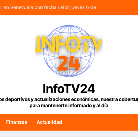
lar en Venezuela con fecha valor jueves 6 de agosto de 2026
mentos rehabilitados para familias del urbanismo Ana Victor
y regional nos respaldaron desde el primer momento tras ter
retrocede 0,73% tras acuerdo entre Irán y Omán sobre una n
sión al crecer un 0,8% en el segundo trimestre
2 viviendas rehabilitadas en la parroquia Santa Rosalía de C
abrir el estrecho de Ormuz podría concretarse esta semana
InfoTV24
 si su cuenta en el Saime es suspendida por faltar a tres ci
os deportivos y actualizaciones económicas, nuestra cobert
para mantenerte informado y al día
 24,9 toneladas de café verde rumbo a Italia
uncia reparación de 13.000 viviendas afectadas por los terr
Finanzas
Actualidad