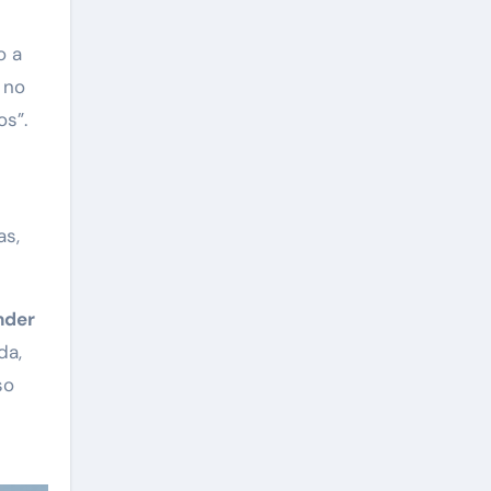
o a
 no
s”.
as,
nder
da,
so