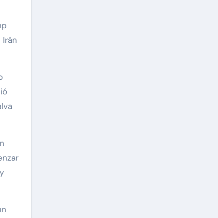
mp
 Irán
o
ió
lva
en
enzar
y
un