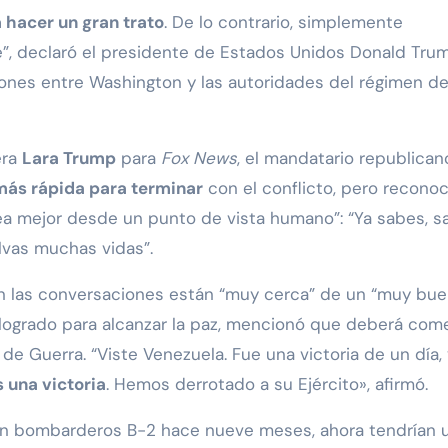
 hacer un gran trato
. De lo contrario, simplemente
e”, declaró el presidente de Estados Unidos Donald Tru
iones entre Washington y las autoridades del régimen de
era
Lara Trump
para
Fox News
, el mandatario republican
a más rápida para terminar
con el conflicto, pero reconoc
a mejor desde un punto de vista humano”: “Ya sabes, sa
alvas muchas vidas”.
en las conversaciones están “muy cerca” de un “muy bu
o logrado para alcanzar la paz, mencionó que deberá com
 Guerra. “Viste Venezuela. Fue una victoria de un día, 
 una victoria
. Hemos derrotado a su Ejército», afirmó.
con bombarderos B-2 hace nueve meses, ahora tendrían 