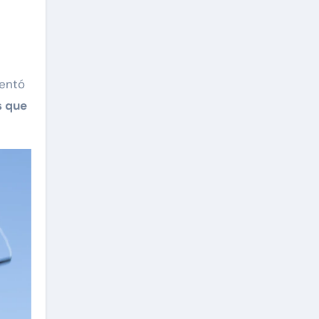
entó
s que