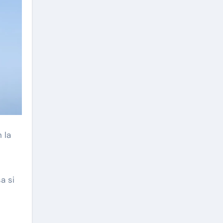
 la
a si