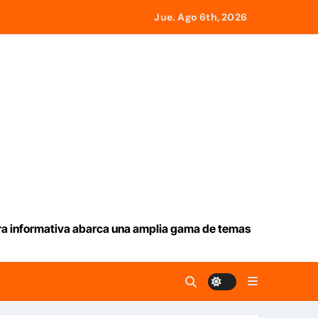
l monto
Jue. Ago 6th, 2026
emotos
ia en La Guaira
remotos del 24J
ueva ruta en Ormuz
aracas
ura informativa abarca una amplia gama de temas