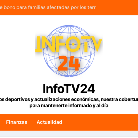
 bono para familias afectadas por los terremotos: Conoce e
uncia reparación de 13.000 viviendas afectadas por los terr
lar en Venezuela con fecha valor jueves 6 de agosto de 2026
mentos rehabilitados para familias del urbanismo Ana Victor
y regional nos respaldaron desde el primer momento tras ter
retrocede 0,73% tras acuerdo entre Irán y Omán sobre una n
sión al crecer un 0,8% en el segundo trimestre
InfoTV24
2 viviendas rehabilitadas en la parroquia Santa Rosalía de C
os deportivos y actualizaciones económicas, nuestra cobert
para mantenerte informado y al día
usó su influencia para acelerar las elecciones en Venezuela
Finanzas
Actualidad