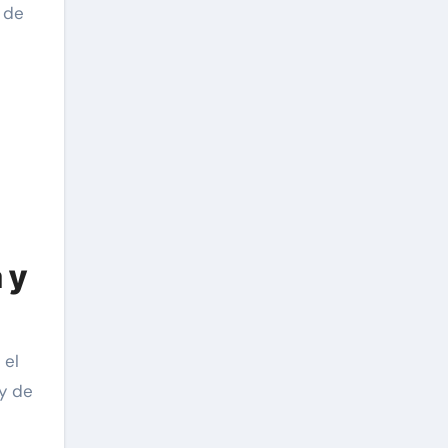
s de
 y
 el
 y de