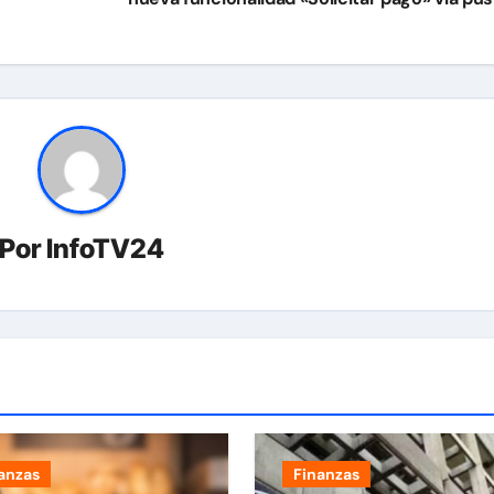
Por
InfoTV24
anzas
Finanzas