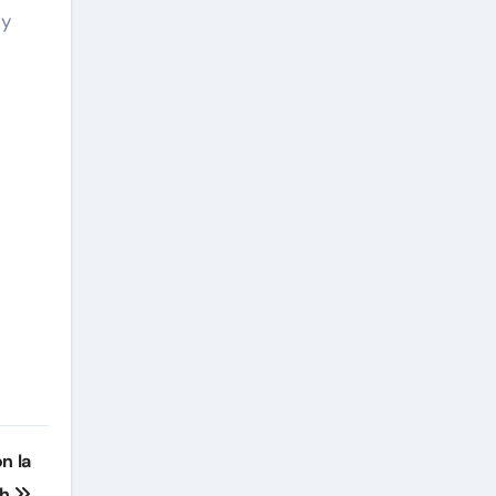
cy
n la
sh