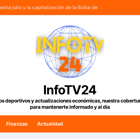
asta julio y la capitalización de la Bolsa de Caracas superó 
en Venezuela pone en el foco las alternativas legales para sol
oyando a los afectados por los terremotos con su iniciativa
de créditos para los damnificados de los terremotos
s Condiciones Meteorológicas para las próximas 24 horas, de
bra el inicio del diálogo en Venezuela y destaca el respaldo
 seremos jueces de las palabras, seremos testigos de los res
InfoTV24
orga créditos a más de 1.000 comercios para apoyar a los e
os deportivos y actualizaciones económicas, nuestra cobert
para mantenerte informado y al día
e para 2028 puede aumentar su producción en Venezuela y ex
 7 taxistas por facilitar la migración irregular hacia Ceuta
Finanzas
Actualidad