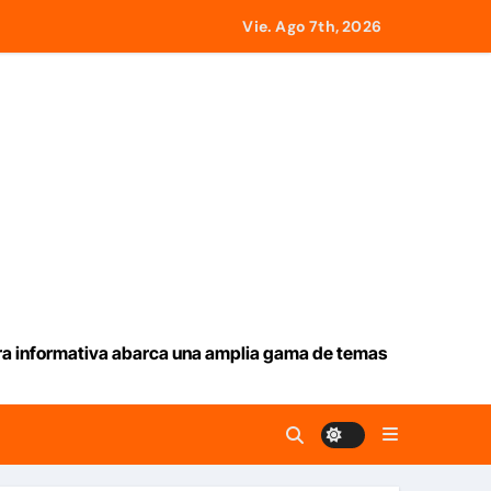
los US$13.000 millones
Vie. Ago 7th, 2026
icitar la nacionalidad por parte de personas con vínculos fam
 «Transacciones con propósito»
 este viernes 7 de agosto 2026
 de EEUU
ultados’
mprendedores afectados por los terremotos
ura informativa abarca una amplia gama de temas
traer alrededor de 420.000 barriles diarios