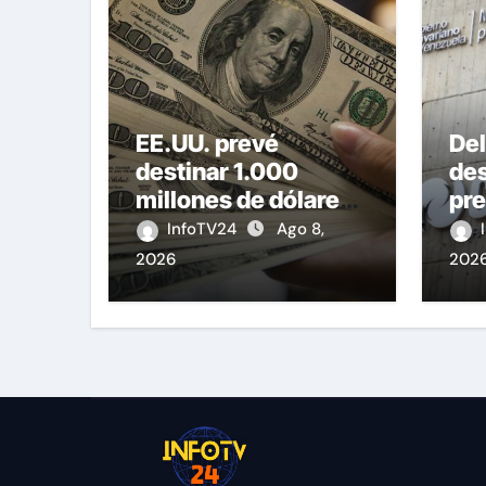
EE.UU. prevé
De
destinar 1.000
de
millones de dólares
pre
a Colombia para un
Co
InfoTV24
Ago 8,
paquete de
vic
2026
202
seguridad
Ser