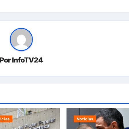
Por
InfoTV24
icias
Noticias