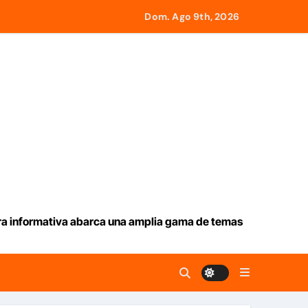
Servicios Eléctricos
Dom. Ago 9th, 2026
e Roma a retirar las restricciones
y Tobago
larga lluvia
iev
ación de aranceles
ura informativa abarca una amplia gama de temas
 seguridad