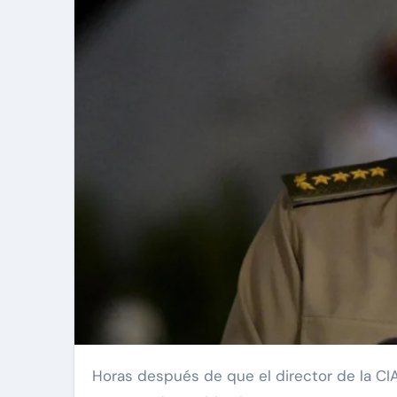
Horas después de que el director de la CIA, John Ratcliffe, visitara La Habana, se divulgó la noticia de