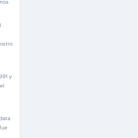
anos
l
istro
991 y
el
 data
fue