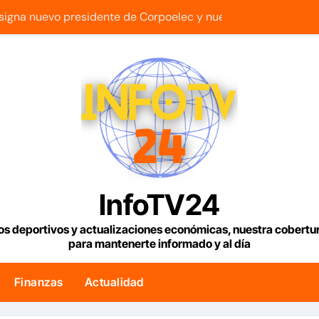
igna nuevo presidente de Corpoelec y nuevo viceministro de 
esde hoy los controles fronterizos con Italia tras el rechazo d
 ninguna transición sino una ocupación a la fuerza
 Gas de Manatee de Compañía Nacional de Gas de Trinidad 
n 2 outs en la 9na y superan 3-2 a Bravos en 10 innings tras 
ue con armas de alta precisión contra la industria militar en K
os para viviendas tendrán una tasa de 5% y se analiza exoner
InfoTV24
 fin a la causa contra la exjuex Afiuni
os deportivos y actualizaciones económicas, nuestra cobert
para mantenerte informado y al día
lítico en Venezuela entre el gobierno y la oposición
nar 1.000 millones de dólares a Colombia para un paquete de
Finanzas
Actualidad