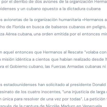
por el derribo de dos aviones de la organización Herm
unidenses y un cubano opuesto a la dictadura cubana
os avionetas de la organización humanitaria «Hermanos a
cho de Florida en busca de balseros cubanos en peligro,
rza Aérea cubana, una orden emitida por el entonces min
n aquel entonces que Hermanos al Rescate “volaba con
misión idéntica a cientos que habían realizado desde 1
a el Gobierno cubano, las Fuerzas Armadas cubanas ni 
es estadounidenses han solicitado al presidente Donald
sinato de los cuatro inocentes, “una injusticia de larga
 única para resolver de una vez por todas”. La petición 
espués de la captura de Nicolás Maduro en Venezuela.