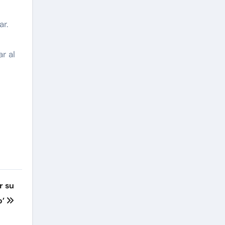
r.
r al
r su
o’