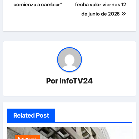
comienza a cambiar”
fecha valor viernes 12
entradas
de junio de 2026
Por
InfoTV24
Related Post
Finanzas