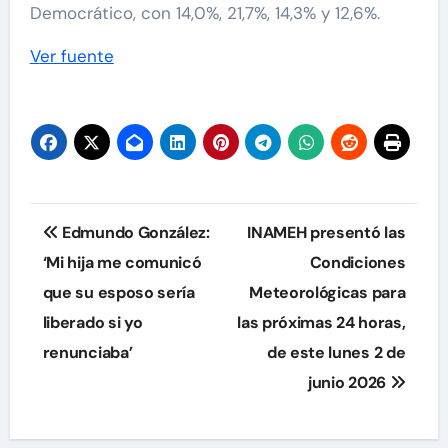
Democrático, con 14,0%, 21,7%, 14,3% y 12,6%.
Ver fuente
Navegación
Edmundo González:
INAMEH presentó las
de
‘Mi hija me comunicó
Condiciones
que su esposo sería
Meteorológicas para
entradas
liberado si yo
las próximas 24 horas,
renunciaba’
de este lunes 2 de
junio 2026