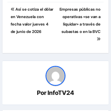
Navegación
Así se cotiza el dólar
Empresas públicas no
de
en Venezuela con
operativas «se van a
fecha valor jueves 4
liquidar» a través de
entradas
de junio de 2026
subastas o en la BVC
Por
InfoTV24