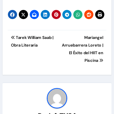
de
entradas
Navegación
Tarek William Saab |
Mariangel
de
Obra Literaria
Arruebarrera Loreto |
El Éxito del HIIT en
entradas
Piscina