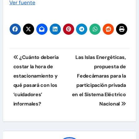
Ver fuente
Navegación
¿Cuánto debería
Las Islas Energéticas,
de
costar la hora de
propuesta de
estacionamiento y
Fedecámaras para la
entradas
qué pasará con los
participación privada
‘cuidadores’
en el Sistema Eléctrico
informales?
Nacional