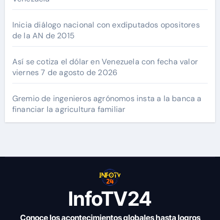
Inicia diálogo nacional con exdiputados opositores
de la AN de 2015
Así se cotiza el dólar en Venezuela con fecha valor
viernes 7 de agosto de 2026
Gremio de ingenieros agrónomos insta a la banca a
financiar la agricultura familiar
InfoTV24
Conoce los acontecimientos globales hasta logros