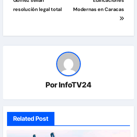
Gómez sellan
Edificaciones
entradas
resolución legal total
Modernas en Caracas
Por
InfoTV24
Related Post