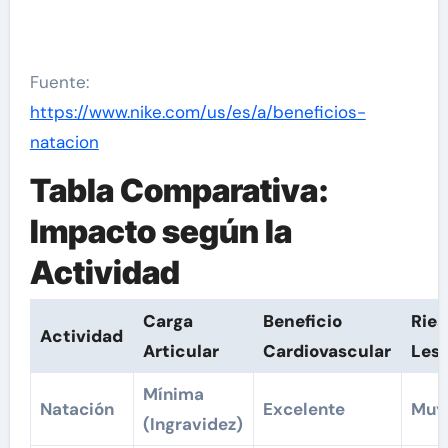
Fuente:
https://www.nike.com/us/es/a/beneficios-
natacion
Tabla Comparativa:
Impacto según la
Actividad
Carga
Beneficio
Ries
Actividad
Articular
Cardiovascular
Lesi
Mínima
Natación
Excelente
Muy
(Ingravidez)