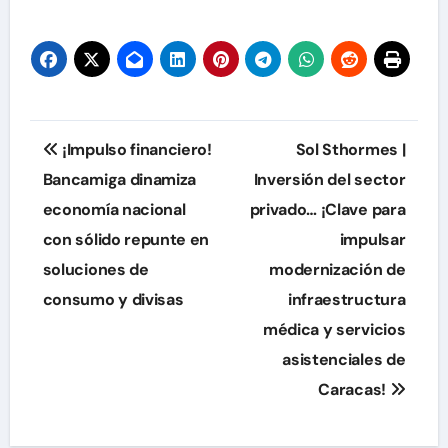
de
entradas
Navegación
¡Impulso financiero!
Sol Sthormes |
de
Bancamiga dinamiza
Inversión del sector
economía nacional
privado… ¡Clave para
entradas
con sólido repunte en
impulsar
soluciones de
modernización de
consumo y divisas
infraestructura
médica y servicios
asistenciales de
Caracas!