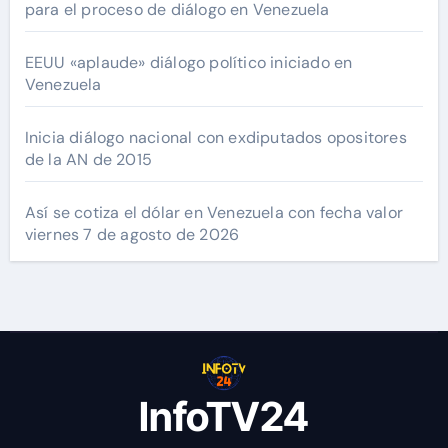
para el proceso de diálogo en Venezuela
EEUU «aplaude» diálogo político iniciado en
Venezuela
Inicia diálogo nacional con exdiputados opositores
de la AN de 2015
Así se cotiza el dólar en Venezuela con fecha valor
viernes 7 de agosto de 2026
InfoTV24