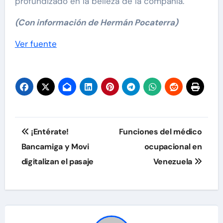
profundizado en la belleza de la compañía.
(Con información de Hermán Pocaterra)
Navegación
Ver fuente
de
entradas
Navegación
¡Entérate!
Funciones del médico
de
Bancamiga y Movi
ocupacional en
digitalizan el pasaje
Venezuela
entradas