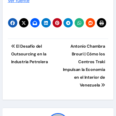
Navegación
Ver fuente
de
entradas
Navegación
El Desafío del
Antonio Chambra
de
Outsourcing en la
Brouri | Cómo los
Industria Petrolera
Centros Traki
entradas
Impulsan la Economía
en el Interior de
Venezuela