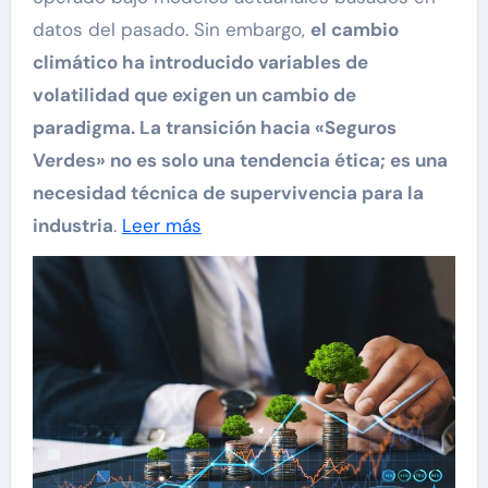
datos del pasado. Sin embargo,
el cambio
climático ha introducido variables de
volatilidad que exigen un cambio de
paradigma. La transición hacia «Seguros
Verdes» no es solo una tendencia ética; es una
necesidad técnica de supervivencia para la
industria
.
Leer más