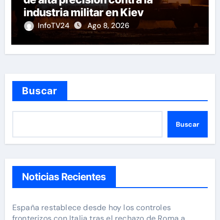
industria militar en Kiev
InfoTV24
Ago 8, 2026
Buscar
Buscar
Noticias Recientes
España restablece desde hoy los controles
fronterizos con Italia tras el rechazo de Roma a