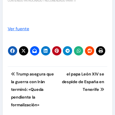
CONTENIDO PATROCINADO / RECOMENDADO PARA TI
Ver fuente
Navegación
Trump asegura que
el papa León XIV se
de
la guerra con Irán
despide de España en
terminó: «Queda
Tenerife
entradas
pendiente la
formalización»