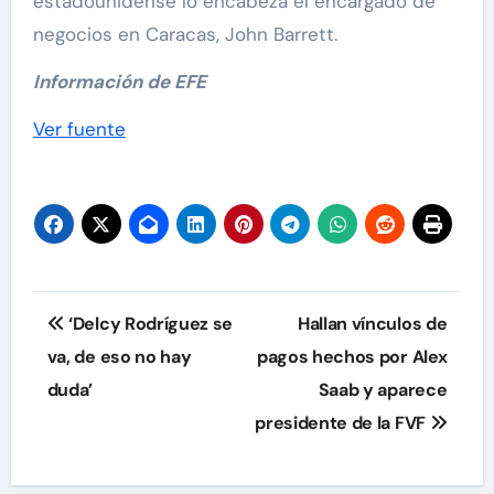
estadounidense lo encabeza el encargado de
negocios en Caracas, John Barrett.
Información de EFE
Ver fuente
Navegación
‘Delcy Rodríguez se
Hallan vínculos de
de
va, de eso no hay
pagos hechos por Alex
duda’
Saab y aparece
entradas
presidente de la FVF