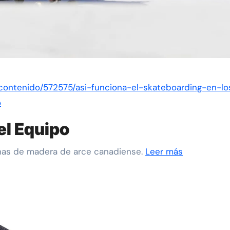
/contenido/572575/asi-funciona-el-skateboarding-en-lo
o
l Equipo
nas de madera de arce canadiense.
Leer más