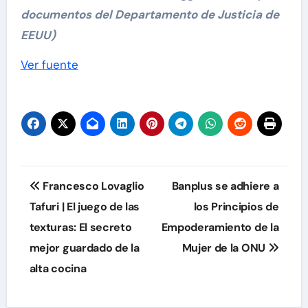
documentos del Departamento de Justicia de
EEUU)
Navegación
Ver fuente
de
entradas
Navegación
Francesco Lovaglio
Banplus se adhiere a
de
Tafuri | El juego de las
los Principios de
texturas: El secreto
Empoderamiento de la
entradas
mejor guardado de la
Mujer de la ONU
alta cocina