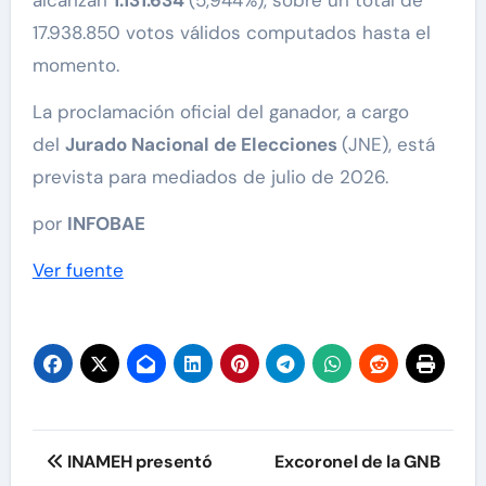
alcanzan
1.131.634
(5,944%), sobre un total de
17.938.850 votos válidos computados hasta el
momento.
La proclamación oficial del ganador, a cargo
del
Jurado Nacional de Elecciones
(JNE), está
prevista para mediados de julio de 2026.
por
INFOBAE
Ver fuente
Navegación
INAMEH presentó
Excoronel de la GNB