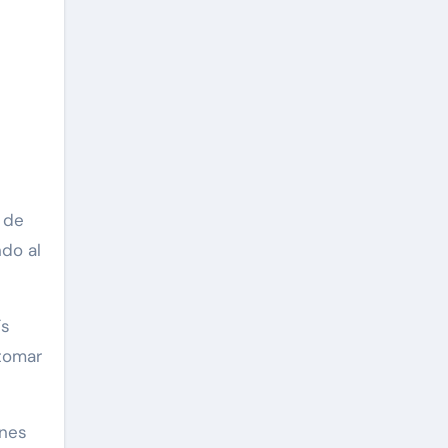
ndo al
ís
 tomar
ones