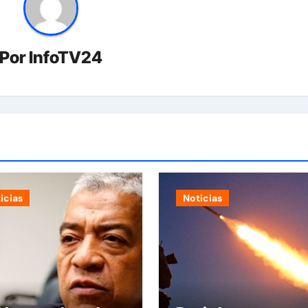
Por
InfoTV24
icias
Noticias