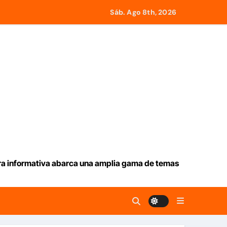
Sáb. Ago 8th, 2026
y Tobago
larga lluvia
iev
ación de aranceles
26-2030
ura informativa abarca una amplia gama de temas
e Roma a retirar las restricciones