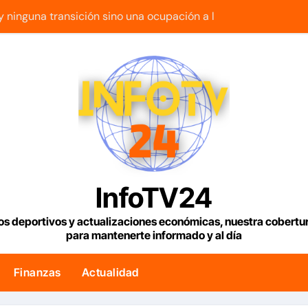
 ninguna transición sino una ocupación a la fuerza
 Gas de Manatee de Compañía Nacional de Gas de Trinidad 
n 2 outs en la 9na y superan 3-2 a Bravos en 10 innings tras 
ue con armas de alta precisión contra la industria militar en K
os para viviendas tendrán una tasa de 5% y se analiza exoner
 fin a la causa contra la exjuex Afiuni
lítico en Venezuela entre el gobierno y la oposición
InfoTV24
riella jura como presidente de Colombia para el periodo 20
os deportivos y actualizaciones económicas, nuestra cobert
para mantenerte informado y al día
lar en Venezuela con fecha valor lunes 10 de agosto de 2026
esde hoy los controles fronterizos con Italia tras el rechazo d
Finanzas
Actualidad