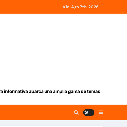
on Juntas de Condominio
Vie. Ago 7th, 2026
» para impulsar propuestas desde las comunidades
2.000 personas en una semana
erzas para ayudar a las familias de Venezuela
ura informativa abarca una amplia gama de temas
los US$13.000 millones