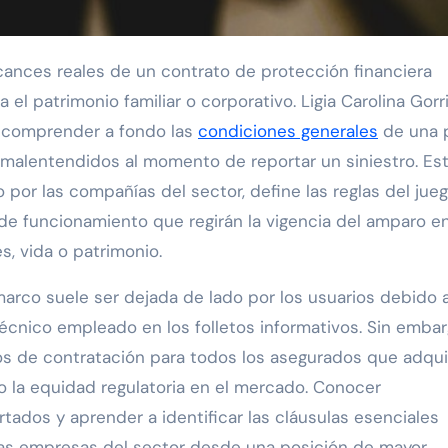
cances reales de un contrato de protección financiera
el patrimonio familiar o corporativo. Ligia Carolina Gorr
e comprender a fondo las
condiciones generales
de una p
r malentendidos al momento de reportar un siniestro. Es
por las compañías del sector, define las reglas del jue
de funcionamiento que regirán la vigencia del amparo e
, vida o patrimonio.
rco suele ser dejada de lado por los usuarios debido 
técnico empleado en los folletos informativos. Sin embar
rios de contratación para todos los asegurados que adqu
 la equidad regulatoria en el mercado. Conocer
tados y aprender a identificar las cláusulas esenciales
las empresas del sector desde una posición de mayor