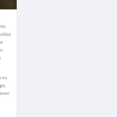
iño
óliza
te
go
n
a su
go,
ieren