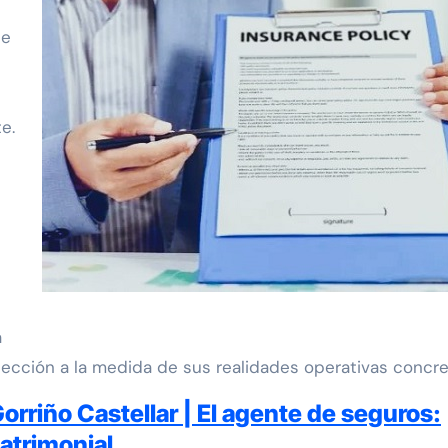
ce
e.
a
tección a la medida de sus realidades operativas concre
Gorriño Castellar | El agente de seguros:
patrimonial