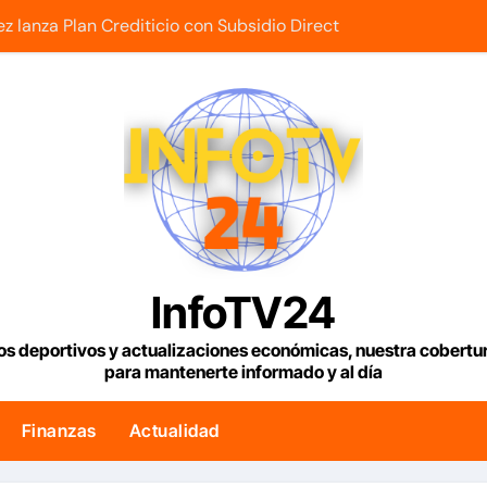
z lanza Plan Crediticio con Subsidio Directo en encuentro c
les y locales activan el encuentro «Repensando a Venezuela
s sube un 1,15%, con la vista puesta en el estrecho de Ormuz
espide de la presidencia desde la Casa de Nariño
ce que plan habitacional por sismos ha beneficiado a unas 
untarios y los futbolistas del Caracas Fútbol Club juntaron fu
 PNUD trazan fases operativas para reconstruir a Venezuela
InfoTV24
 7 taxistas por facilitar la migración irregular hacia Ceuta
os deportivos y actualizaciones económicas, nuestra cobert
para mantenerte informado y al día
asta julio y la capitalización de la Bolsa de Caracas superó 
lar en Venezuela con fecha valor lunes 10 de agosto de 2026
Finanzas
Actualidad