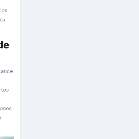
 los
más
 de
lcance
rtos
iones
o