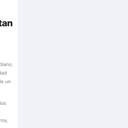
tan
diano,
idad
de un
los
nte,