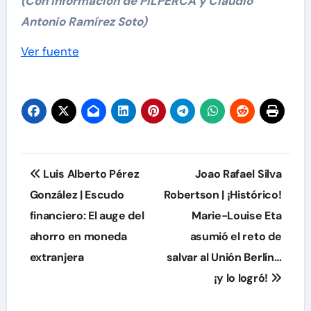
(Con información de PILPERCA y Claudio
Antonio Ramírez Soto)
Navegación
Ver fuente
de
entradas
Navegación
Luis Alberto Pérez
Joao Rafael Silva
de
González | Escudo
Robertson | ¡Histórico!
financiero: El auge del
Marie-Louise Eta
entradas
ahorro en moneda
asumió el reto de
extranjera
salvar al Unión Berlín…
¡y lo logró!