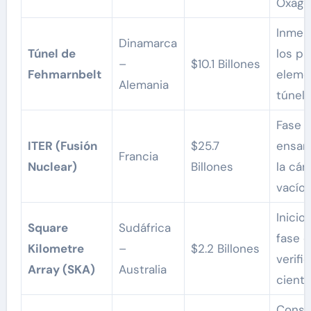
Oxago
Inmer
Dinamarca
Túnel de
los pr
–
$10.1 Billones
Fehmarnbelt
eleme
Alemania
túnel.
Fase c
ITER (Fusión
$25.7
ensam
Francia
Nuclear)
Billones
la cá
vacío.
Inicio
Square
Sudáfrica
fase 
Kilometre
–
$2.2 Billones
verifi
Array (SKA)
Australia
científ
Conso