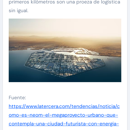
primeros kilómetros son una proeza de logística
sin igual.
Fuente:
https://www.latercera.com/tendencias/noticia/c
omo-es-neom-el-megaproyecto-urbano-que-
contempla-una-ciudad-futurista-con-energia-