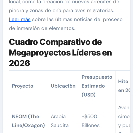
local, como la creación de nuevos arrecifes de
piedra y zonas de cría para aves migratorias.
Leer más
sobre las últimas noticias del proceso
de inmersión de elementos.
Cuadro Comparativo de
Megaproyectos Líderes en
2026
Presupuesto
Hito P
Proyecto
Ubicación
Estimado
en 20
(USD)
Avanc
NEOM (The
Arabia
+$500
cimen
Line/Oxagon)
Saudita
Billones
y pue