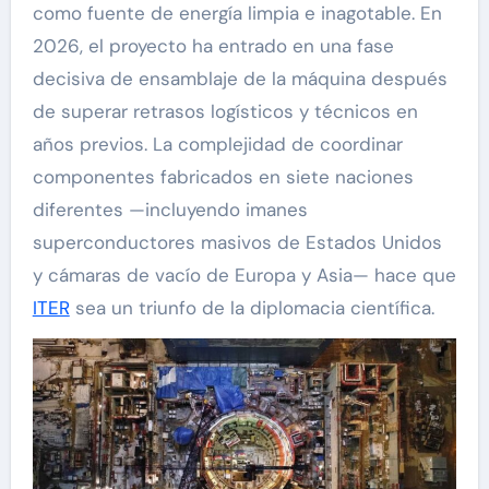
como fuente de energía limpia e inagotable. En
2026, el proyecto ha entrado en una fase
decisiva de ensamblaje de la máquina después
de superar retrasos logísticos y técnicos en
años previos. La complejidad de coordinar
componentes fabricados en siete naciones
diferentes —incluyendo imanes
superconductores masivos de Estados Unidos
y cámaras de vacío de Europa y Asia— hace que
ITER
sea un triunfo de la diplomacia científica.