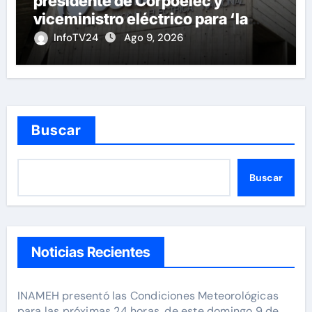
presidente de Corpoelec y
viceministro eléctrico para ‘la
recuperación del servicio’
InfoTV24
Ago 9, 2026
Buscar
Buscar
Noticias Recientes
INAMEH presentó las Condiciones Meteorológicas
para las próximas 24 horas, de este domingo 9 de