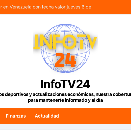
mentos rehabilitados para familias del urbanismo Ana Victor
y regional nos respaldaron desde el primer momento tras ter
retrocede 0,73% tras acuerdo entre Irán y Omán sobre una n
sión al crecer un 0,8% en el segundo trimestre
2 viviendas rehabilitadas en la parroquia Santa Rosalía de C
abrir el estrecho de Ormuz podría concretarse esta semana
 si su cuenta en el Saime es suspendida por faltar a tres ci
InfoTV24
 24,9 toneladas de café verde rumbo a Italia
os deportivos y actualizaciones económicas, nuestra cobert
para mantenerte informado y al día
uncia reparación de 13.000 viviendas afectadas por los terr
Finanzas
Actualidad