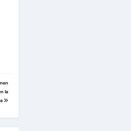
imen
n la
ba