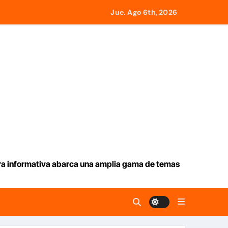
Jue. Ago 6th, 2026
ia en La Guaira
remotos del 24J
ueva ruta en Ormuz
aracas
tas consecutivas
ura informativa abarca una amplia gama de temas
emotos