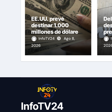
EE.UU. prevé
De
destinar 1.000
de
millones de dólares
pre
a Colombia para un
Co
InfoTV24
Ago 8,
paquete de
vic
2026
202
seguridad
Ser
InfoTV24