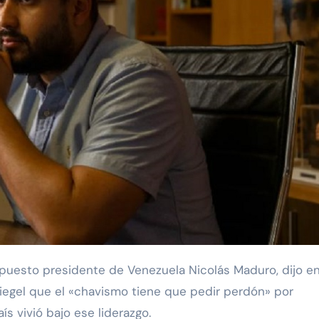
iegel que el «chavismo tiene que pedir perdón» por
s vivió bajo ese liderazgo.