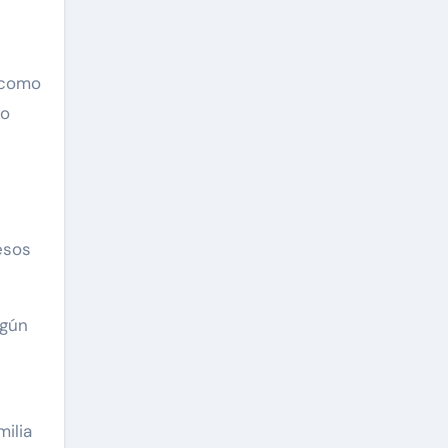
 como
jo
esos
egún
ilia