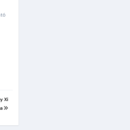
ntó
y Xi
na