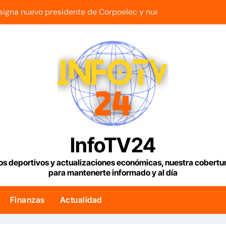
igna nuevo presidente de Corpoelec y nuevo viceministro de 
esde hoy los controles fronterizos con Italia tras el rechazo d
 ninguna transición sino una ocupación a la fuerza
 Gas de Manatee de Compañía Nacional de Gas de Trinidad 
n 2 outs en la 9na y superan 3-2 a Bravos en 10 innings tras 
ue con armas de alta precisión contra la industria militar en K
os para viviendas tendrán una tasa de 5% y se analiza exoner
InfoTV24
 fin a la causa contra la exjuex Afiuni
os deportivos y actualizaciones económicas, nuestra cobert
para mantenerte informado y al día
lítico en Venezuela entre el gobierno y la oposición
nar 1.000 millones de dólares a Colombia para un paquete de
Finanzas
Actualidad