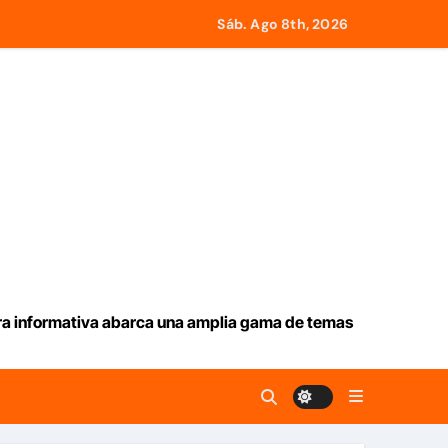
Servicios Eléctricos
Sáb. Ago 8th, 2026
e Roma a retirar las restricciones
y Tobago
larga lluvia
iev
ación de aranceles
ura informativa abarca una amplia gama de temas
 seguridad