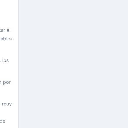
ar el
pable»
 los
n por
o muy
 de