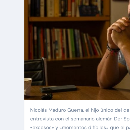
Nicolás Maduro Guerra, el hijo único del depuesto presidente de Venezuela Nicolás Maduro, dijo en una
entrevista con el semanario alemán Der Sp
«excesos» y «momentos difíciles» que el paí