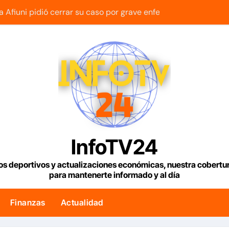
za Afiuni pidió cerrar su caso por grave enfermedad
riella, el abogado sin experiencia que empezó a gobernar Co
os dos temblores que ocurrieron en Barquisimeto
vuelva a recibir los Juegos Centroamericanos y del Caribe t
iella asumió la Presidencia en medio de una polarización
ita de rescate española que ayudó a buscar sobrevivientes ba
chavismo y la oposición donde indican que informarán al pa
InfoTV24
res establecieron metodología para el proceso de diálogo en
os deportivos y actualizaciones económicas, nuestra cobert
para mantenerte informado y al día
orga créditos a más de 1.000 comercios para apoyar a los e
Finanzas
Actualidad