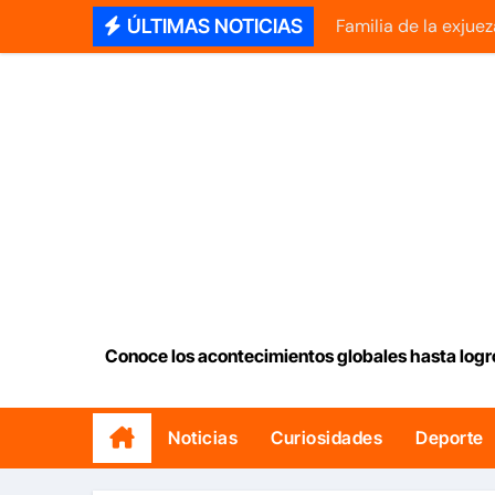
Saltar
ÚLTIMAS NOTICIAS
Familia de la exjue
al
Abelardo de la Esp
contenido
La explicación de l
Caracas puede que 
Abelardo De La Espr
Murió Luka, la perr
El comunicado del 
Gobierno y oposito
Conoce los acontecimientos globales hasta logr
Delcy Rodríguez ot
Noticias
Curiosidades
Deporte