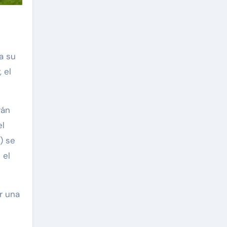
a su
 el
rán
el
) se
 el
r una