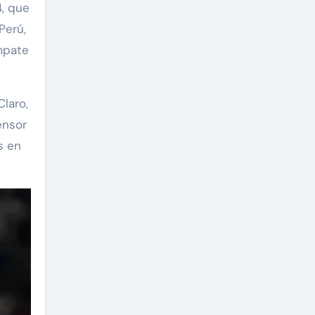
4, que
Perú,
empate
laro,
ensor
s en