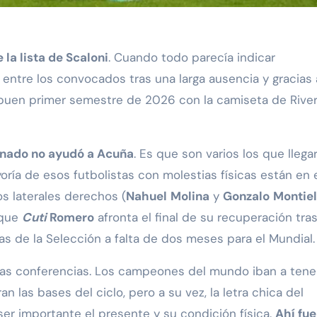
 la lista de Scaloni
. Cuando todo parecía indicar
r entre los convocados tras una larga ausencia y gracias 
 buen primer semestre de 2026 con la camiseta de River,
ionado no ayudó a Acuña
. Es que son varios los que llega
yoría de esos futbolistas con molestias físicas están en 
os laterales derechos (
Nahuel
Molina
y
Gonzalo
Montiel
 que
Cuti
Romero
afronta el final de su recuperación tras
as de la Selección a falta de dos meses para el Mundial.
imas conferencias. Los campeones del mundo iban a tene
las bases del ciclo, pero a su vez, la letra chica del
ser importante el presente y su condición física.
Ahí fue