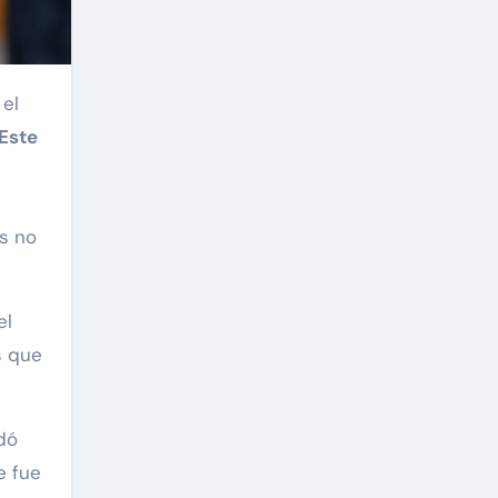
 el
Este
os no
el
s que
dó
e fue