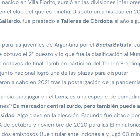
nacido en Villa Fiorito, surgió en las divisiones inferiore
n el club del que es hincha. Disputó un amistoso en 201
Gallardo
, fue prestado a
Talleres de Córdoba
al año sig
 para las juveniles de Argentina por el
Bocha
Batista
. J
btuvo el 2° puesto y lo que fue la clasificación al Mun
s octavos de final. También participó del Torneo Preolím
nto nacional logró una de las plazas para disputar
varon a cabo en 2021 tras la postergación de la pandemia
ancia para jugar en el
Lens
, es una especie de comodín
ones?
Es marcador central zurdo, pero también puede 
esidad
. Algo clave en la elección. Facundo fue citado por
FA de octubre y noviembre de 2020 para las Eliminatorias
a dos amistosos (fue titular ante Indonesia y jugó 60 mi