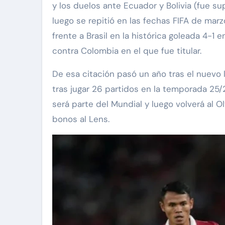
y los duelos ante Ecuador y Bolivia (fue s
luego se repitió en las fechas FIFA de mar
frente a Brasil en la histórica goleada 4-
contra Colombia en el que fue titular.
De esa citación pasó un año tras el nuevo l
tras jugar 26 partidos en la temporada 25/
será parte del Mundial y luego volverá al 
bonos al Lens.