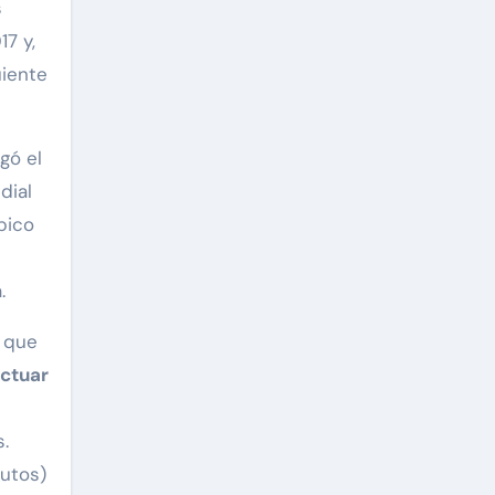
s
7 y,
uiente
ugó el
dial
pico
.
 que
actuar
.
nutos)