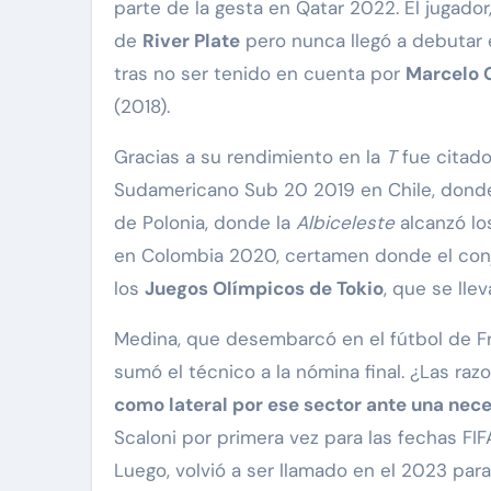
parte de la gesta en Qatar 2022. El jugador, 
de
River Plate
pero nunca llegó a debutar e
tras no ser tenido en cuenta por
Marcelo 
(2018).
Gracias a su rendimiento en la
T
fue citado
Sudamericano Sub 20 2019 en Chile, donde o
de Polonia, donde la
Albiceleste
alcanzó lo
en Colombia 2020, certamen donde el conju
los
Juegos Olímpicos de Tokio
, que se lle
Medina, que desembarcó en el fútbol de Fr
sumó el técnico a la nómina final. ¿Las raz
como lateral por ese sector ante una nec
Scaloni por primera vez para las fechas FI
Luego, volvió a ser llamado en el 2023 par