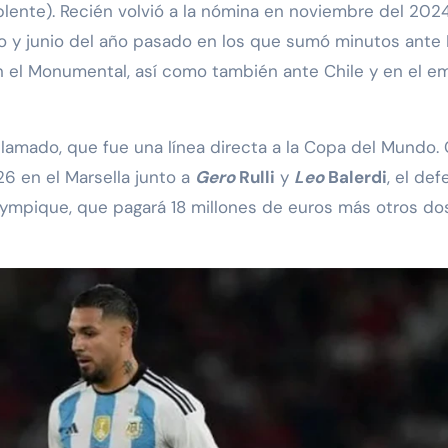
uplente). Recién volvió a la nómina en noviembre del 202
zo y junio del año pasado en los que sumó minutos ante 
1 en el Monumental, así como también ante Chile y en el 
lamado, que fue una línea directa a la Copa del Mundo. C
26 en el Marsella junto a
Gero
Rulli
y
Leo
Balerdi
, el def
Olympique, que pagará 18 millones de euros más otros do