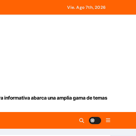
Vie. Ago 7th, 2026
lombia
ras mas de 70 años
jo los escombros tras los terremotos
ís oportunamente sobre los avances alcanzado
 Venezuela
ura informativa abarca una amplia gama de temas
mprendedores afectados por los terremotos