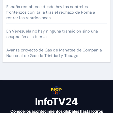
España restablece desde hoy los controles
fronterizos con Italia tras el rechazo de Roma a
retirar las restricciones
En Venezuela no hay ninguna transición sino una
ocupación a la fuerza
Avanza proyecto de Gas de Manatee de Compañía
Nacional de Gas de Trinidad y Tobago
InfoTV24
Conoce los acontecimientos globales hasta logros