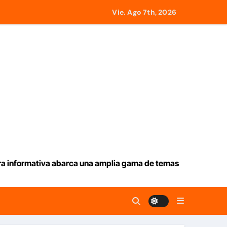
Vie. Ago 7th, 2026
ar
tado a 21 países
e este jueves 6 de agosto 2026
desde Panamá
icados en La Guaira
ura informativa abarca una amplia gama de temas