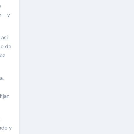
n
e— y
 así
ho de
vez
a.
ijan
n
ndo y