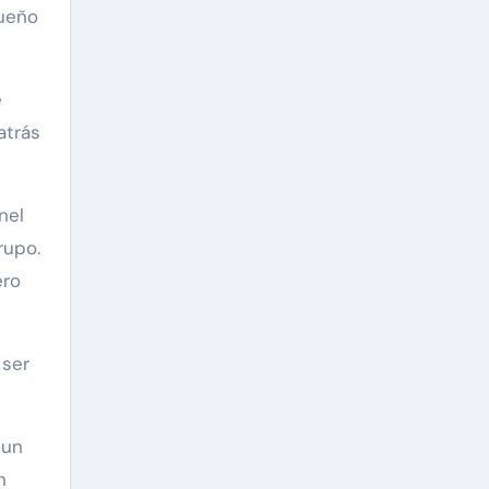
queño
e
atrás
nel
rupo.
ero
 ser
 un
n