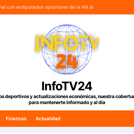
onal con exdiputados opositores de la AN de 2015
lar en Venezuela con fecha valor viernes 7 de agosto de 2026
s agrónomos insta a la banca a financiar la agricultura famili
duciendo café de «muy buena calidad» que está siendo expor
s Condiciones Meteorológicas para las próximas 24 horas, d
 edificios que no han sido atendidos
uetía reanuda sus operaciones de carga con primer vuelo 
InfoTV24
maestra con cáncer que creó una escuelita para niños damnif
os deportivos y actualizaciones económicas, nuestra cobert
para mantenerte informado y al día
e tenemos es la reinstitucionalización
ogo político iniciado en Venezuela
Finanzas
Actualidad