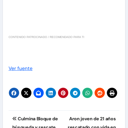
CONTENIDO PATROCINADO / RECOMENDADO PARA TI
Ver fuente
Navegación
Culmina Bloque de
Aron joven de 21 años
de
búsqueda y rescate
rescatado con vida en