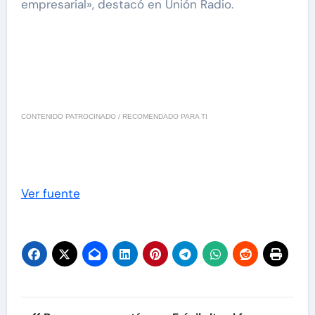
empresarial», destacó en Unión Radio.
CONTENIDO PATROCINADO / RECOMENDADO PARA TI
Ver fuente
Navegación