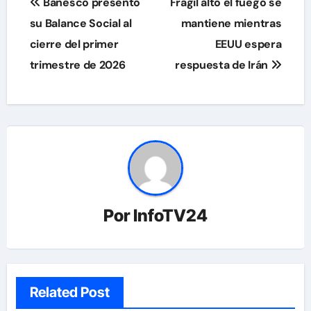
Banesco presentó
Frágil alto el fuego se
de
su Balance Social al
mantiene mientras
cierre del primer
EEUU espera
entradas
trimestre de 2026
respuesta de Irán
Por
InfoTV24
Related Post