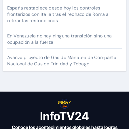
España restablece desde hoy los controles
fronterizos con Italia tras el rechazo de Roma a
retirar las restricciones
En Venezuela no hay ninguna transición sino una
ocupación a la fuerza
Avanza proyecto de Gas de Manatee de Compañía
Nacional de Gas de Trinidad y Tobago
InfoTV24
Conoce los acontecimientos globales hasta logros