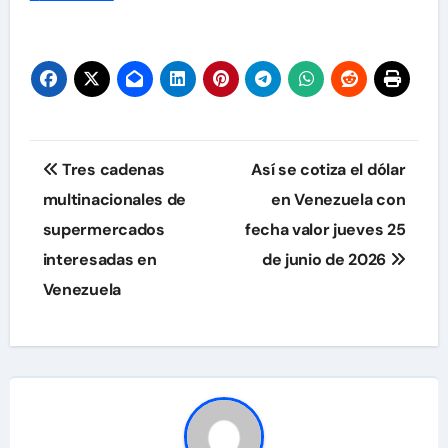
Navegación
Tres cadenas
Así se cotiza el dólar
de
multinacionales de
en Venezuela con
supermercados
fecha valor jueves 25
entradas
interesadas en
de junio de 2026
Venezuela