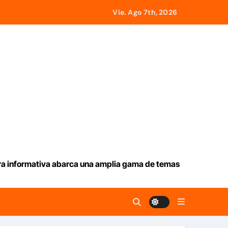
traer alrededor de 420.000 barriles diarios
Vie. Ago 7th, 2026
lombia
ras mas de 70 años
jo los escombros tras los terremotos
ís oportunamente sobre los avances alcanzado
ura informativa abarca una amplia gama de temas
 Venezuela
mprendedores afectados por los terremotos