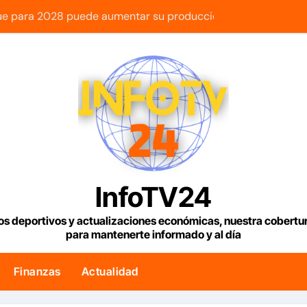
e para 2028 puede aumentar su producción en Venezuela y ex
za Afiuni pidió cerrar su caso por grave enfermedad
riella, el abogado sin experiencia que empezó a gobernar Co
os dos temblores que ocurrieron en Barquisimeto
vuelva a recibir los Juegos Centroamericanos y del Caribe t
iella asumió la Presidencia en medio de una polarización
ita de rescate española que ayudó a buscar sobrevivientes ba
InfoTV24
chavismo y la oposición donde indican que informarán al pa
os deportivos y actualizaciones económicas, nuestra cobert
para mantenerte informado y al día
res establecieron metodología para el proceso de diálogo en
orga créditos a más de 1.000 comercios para apoyar a los e
Finanzas
Actualidad