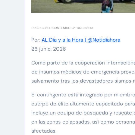
PUBLICIDAD / CONTENIDO PATROCINADO
Por:
AL Día y a la Hora | @Notidiahora
26 junio, 2026
Como parte de la cooperación internacional, arribaron al país personal especializado y un cargamento
de insumos médicos de emergencia provenie
salvamento tras los devastadores sismos r
El contingente está integrado por miembro
cuerpo de élite altamente capacitado para
incluye un equipo de búsqueda y rescate d
en las zonas colapsadas, así como personal
afectadas.