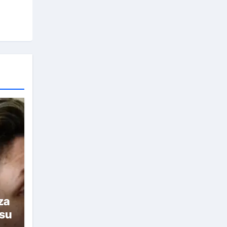
za
 su