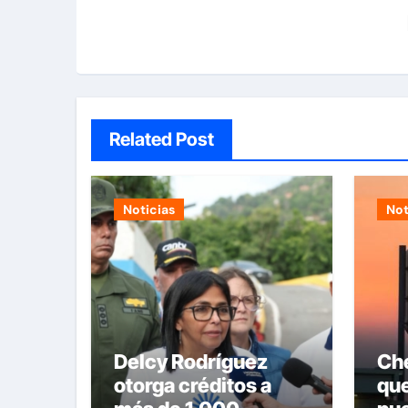
Related Post
Noticias
Not
Delcy Rodríguez
Ch
otorga créditos a
qu