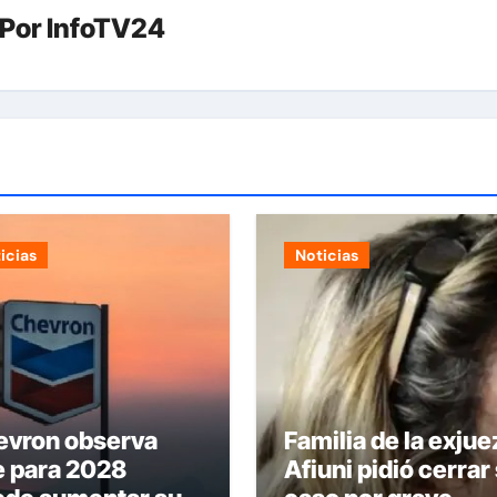
Por
InfoTV24
icias
Noticias
evron observa
Familia de la exjue
e para 2028
Afiuni pidió cerrar