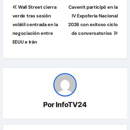
Navegación
Wall Street cierra
Cavenit participó en la
de
verde tras sesión
IV Expoferia Nacional
volátil centrada en la
2026 con exitoso ciclo
entradas
negociación entre
de conversatorios
EEUU e Irán
Por
InfoTV24