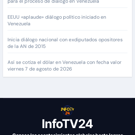
para el proceso de diálogo en Venezuela
EEUU «aplaude» diálogo político iniciado en
Venezuela
Inicia diálogo nacional con exdiputados opositores
de la AN de 2015
Así se cotiza el dólar en Venezuela con fecha valor
viernes 7 de agosto de 2026
InfoTV24