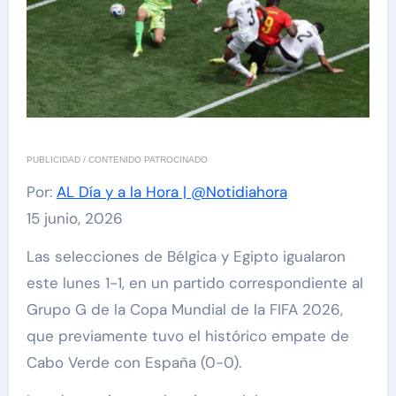
PUBLICIDAD / CONTENIDO PATROCINADO
Por:
AL Día y a la Hora | @Notidiahora
15 junio, 2026
Las selecciones de Bélgica y Egipto igualaron
este lunes 1-1, en un partido correspondiente al
Grupo G de la Copa Mundial de la FIFA 2026,
que previamente tuvo el histórico empate de
Cabo Verde con España (0-0).